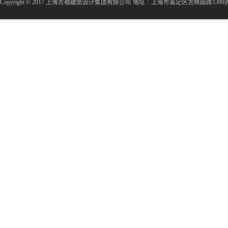
Copyright © 2017 上海古都建筑设计集团有限公司 地址：上海市嘉定区古猗园路1399弄3号